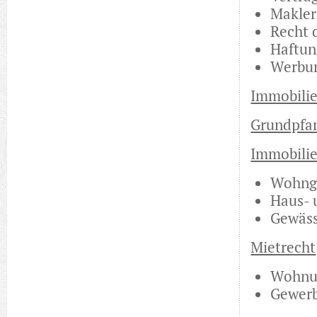
Makler
Recht 
Haftun
Werbun
Immobilie
Grundpfa
Immobilie
Wohng
Haus- 
Gewäss
Mietrecht
Wohnun
Gewer