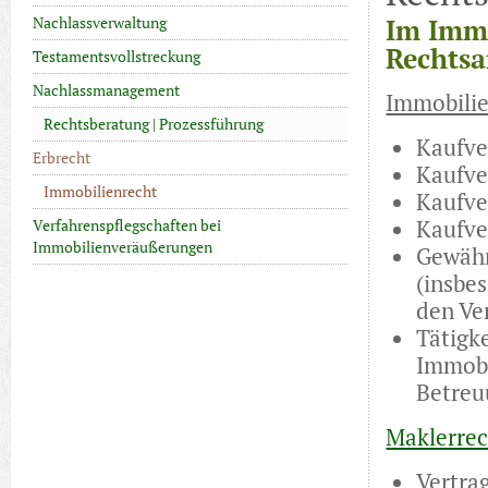
Nachlassverwaltung
Im Immo
Rechtsa
Testamentsvollstreckung
Nachlassmanagement
Immobilie
Rechtsberatung | Prozessführung
Kaufve
Erbrecht
Kaufve
Immobilienrecht
Kaufve
Kaufve
Verfahrenspflegschaften bei
Immobilienveräußerungen
Gewähr
(insbe
den Ve
Tätigk
Immobi
Betre
Maklerrec
Vertra