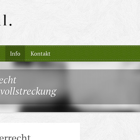
Info
Kontakt
echt
vollstreckung
errecht