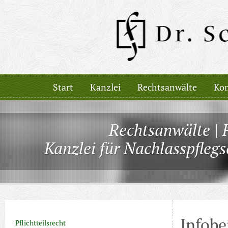
Start
Kanzlei
Rechtsanwälte
Kom
Rechtsanwälte | 
Kanzlei für Nachlasspfleg
Infobe
Pflichtteilsrecht